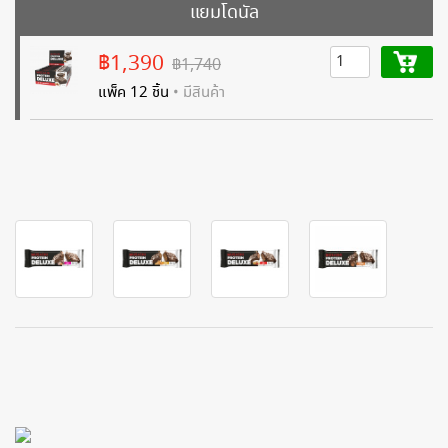
แยมโดนัล
฿1,390
฿1,740
แพ็ค 12 ชิ้น
• มีสินค้า