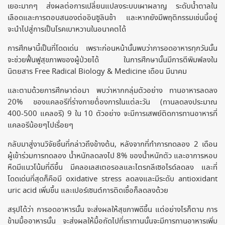
เยอะมากๆ ส่งผลต่อการเปลี่ยนแปลงระบบเผาผลาญ ระดับน้ำตาลใน
เลือดและการตอบสนองต่ออินซูลินช้า และหากยังมีพฤติกรรมเช่นนี้อยู่
จะนำไปสู่การเป็นโรคเบาหวานในอนาคตได้
การศึกษานี้เป็นที่โดดเด่น เพราะก่อนหน้านั้นพบว่าการอดอาหารทุกวันนั้น
จะช่วยฟื้นฟูสุขภาพของผู้ป่วยได้ ในการศึกษานั้นมีการตีพิมพ์ลงใน
นิตยสาร Free Radical Biology & Medicine เดือน มีนาคม
และตามด้วยการศึกษาต่อมา พบว่าหากกลุ่มตัวอย่าง ทานอาหารลดลง
20% ของแคลอรีที่ร่างกายต้่องการในแต่ละวัน (ทานลดลงประมาณ
400-500 แคลอรี) 9 ใน 10 ตัวอย่าง จะมีการเสพย์ติดการทานอาหารที่
แคลอรีน้อยๆไปเรื่อยๆ
กลับมาสู่งานวิจัยชิ้นที่กล่าวถึงข้างต้น, หลังจากที่ทำการทดลอง 2 เดือน
ผู้เข้าร่วมการทดลอง น้ำหนักลดลงไป 8% ของน้ำหนักตัว และอาการหอบ
หืดมีแนวโน้มที่ดีขึ้น มีคลอเลสเตอรอลและไตรกลีเซอไรด์ลดลง และที่
โดดเด่นที่สุดก็คือมี oxidative stress ลดลงและมีระดับ antioxidant
uric acid เพิ่มขึ้น และเปอร์เซนต์การติดเชื้อก็ลดลงด้วย
สรุปได้ว่า การอดอาหารนั้น จะส่งผลให้สุขภาพดีขึ้น แต่อย่างไรก็ตาม การ
ข้ามมื้ออาหารนั้น จะส่งผลให้มื้อถัดไปที่เราทานนั้นจะมีการทานอาหารเพิ่ม