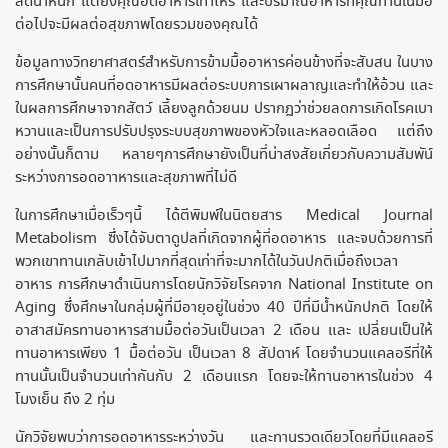
ลดน้ำหนัก แต่ยิ่งคุณอดอาหารเท่าไหร่ และปริมาณอาหารที่คุณทานในมื้อ
ต่อไปจะมีผลต่อสุขภาพโดยรวมของคุณได้
ข้อมูลทางวิทยาศาสตร์สำหรับการข้ามมื้ออาหารค่อนข้างที่จะสับสน ในบาง
การศึกษานั้นคนที่อดอาหารมีผลต่อระบบการเผาผลาญและทำให้อ้วน และ
ในผลการศึกษาจากสัตว์ เลี้ยงลูกด้วยนม ปรากฏว่าช่วยลดการเกิดโรคเบา
หวานและเป็นการปรับปรุงระบบสุขภาพของหัวใจและหลอดเลือด แต่ถึง
อย่างนั้นก็ตาม หลายๆการศึกษายังเป็นที่น่าสงสัยเกี่ยวกับความสัมพัน์
ระหว่างการอดอาาหารและสุขภาพที่ไม่ดี
ในการศึกษาเมื่อเร็วๆนี้ ได้ตีพิมพ์ในนิตยสาร Medical Journal
Metabolism ซึ่งได้จับตาดูปลที่เกิดจากผู้ที่อดอาหาร และจบด้วยการที่
พวกเขาทานเกลับเข้าไปมากที่สุดเท่าที่จะมากได้ในวันปกติเมื่อถึงเวลา
อาหาร การศึกษาดำเนินการโดยนักวิจัยโรคจาก National Institute on
Aging ซึ่งศึกษาในกลุ่มผู้ที่มีอายุอยู่ในช่วง 40 ปีที่มีน้ำหนักปกติ โดยให้
อาสาสมัครทานอาหารสามมื้อต่อวันเป็นเวลา 2 เดือน และ เปลี่ยนเป็นให้
ทานอาหารเพียง 1 มื้อต่อวัน เป็นเวลา 8 สัปดาห์ โดยจำนวนแคลอรีที่ให้
ทานนั้นเป็นจำนวนเท่ากันกับ 2 เดือนแรก โดยจะให้ทานอาหารในช่วง 4
โมงเย็น ถึง 2 ทุ่ม
นักวิจัยพบว่าการอดอาหารระหว่างวัน และทานรวดเดียวโดยที่มีแคลอรี