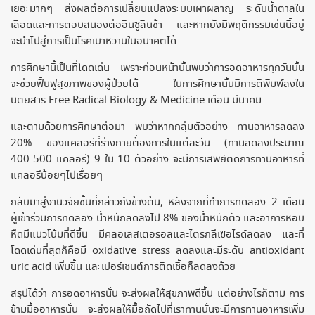
เยอะมากๆ ส่งผลต่อการเปลี่ยนแปลงระบบเผาผลาญ ระดับน้ำตาลใน
เลือดและการตอบสนองต่ออินซูลินช้า และหากยังมีพฤติกรรมเช่นนี้อยู่
จะนำไปสู่การเป็นโรคเบาหวานในอนาคตได้
การศึกษานี้เป็นที่โดดเด่น เพราะก่อนหน้านั้นพบว่าการอดอาหารทุกวันนั้น
จะช่วยฟื้นฟูสุขภาพของผู้ป่วยได้ ในการศึกษานั้นมีการตีพิมพ์ลงใน
นิตยสาร Free Radical Biology & Medicine เดือน มีนาคม
และตามด้วยการศึกษาต่อมา พบว่าหากกลุ่มตัวอย่าง ทานอาหารลดลง
20% ของแคลอรีที่ร่างกายต้่องการในแต่ละวัน (ทานลดลงประมาณ
400-500 แคลอรี) 9 ใน 10 ตัวอย่าง จะมีการเสพย์ติดการทานอาหารที่
แคลอรีน้อยๆไปเรื่อยๆ
กลับมาสู่งานวิจัยชิ้นที่กล่าวถึงข้างต้น, หลังจากที่ทำการทดลอง 2 เดือน
ผู้เข้าร่วมการทดลอง น้ำหนักลดลงไป 8% ของน้ำหนักตัว และอาการหอบ
หืดมีแนวโน้มที่ดีขึ้น มีคลอเลสเตอรอลและไตรกลีเซอไรด์ลดลง และที่
โดดเด่นที่สุดก็คือมี oxidative stress ลดลงและมีระดับ antioxidant
uric acid เพิ่มขึ้น และเปอร์เซนต์การติดเชื้อก็ลดลงด้วย
สรุปได้ว่า การอดอาหารนั้น จะส่งผลให้สุขภาพดีขึ้น แต่อย่างไรก็ตาม การ
ข้ามมื้ออาหารนั้น จะส่งผลให้มื้อถัดไปที่เราทานนั้นจะมีการทานอาหารเพิ่ม