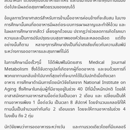
ลดน้ำหนัก แต่ยิ่งคุณอดอาหารเท่าไหร่ และปริมาณอาหารที่คุณทานในมื้อ
ต่อไปจะมีผลต่อสุขภาพโดยรวมของคุณได้
ข้อมูลทางวิทยาศาสตร์สำหรับการข้ามมื้ออาหารค่อนข้างที่จะสับสน ในบาง
การศึกษานั้นคนที่อดอาหารมีผลต่อระบบการเผาผลาญและทำให้อ้วน และ
ในผลการศึกษาจากสัตว์ เลี้ยงลูกด้วยนม ปรากฏว่าช่วยลดการเกิดโรคเบา
หวานและเป็นการปรับปรุงระบบสุขภาพของหัวใจและหลอดเลือด แต่ถึง
อย่างนั้นก็ตาม หลายๆการศึกษายังเป็นที่น่าสงสัยเกี่ยวกับความสัมพัน์
ระหว่างการอดอาาหารและสุขภาพที่ไม่ดี
ในการศึกษาเมื่อเร็วๆนี้ ได้ตีพิมพ์ในนิตยสาร Medical Journal
Metabolism ซึ่งได้จับตาดูปลที่เกิดจากผู้ที่อดอาหาร และจบด้วยการที่
พวกเขาทานเกลับเข้าไปมากที่สุดเท่าที่จะมากได้ในวันปกติเมื่อถึงเวลา
อาหาร การศึกษาดำเนินการโดยนักวิจัยโรคจาก National Institute on
Aging ซึ่งศึกษาในกลุ่มผู้ที่มีอายุอยู่ในช่วง 40 ปีที่มีน้ำหนักปกติ โดยให้
อาสาสมัครทานอาหารสามมื้อต่อวันเป็นเวลา 2 เดือน และ เปลี่ยนเป็นให้
ทานอาหารเพียง 1 มื้อต่อวัน เป็นเวลา 8 สัปดาห์ โดยจำนวนแคลอรีที่ให้
ทานนั้นเป็นจำนวนเท่ากันกับ 2 เดือนแรก โดยจะให้ทานอาหารในช่วง 4
โมงเย็น ถึง 2 ทุ่ม
นักวิจัยพบว่าการอดอาหารระหว่างวัน และทานรวดเดียวโดยที่มีแคลอรี