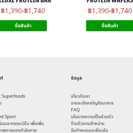
ELUXE PROTEIN BAR
PROTEIN WAFER
฿1,390-฿1,740
฿1,390-฿1,740
ซื้อสินค้า
ซื้อสินค้า
ฑ์
ข้อมูล
c Superfoods
เกี่ยวกับเรา
ง
รายละเอียดบัญชีธนาคาร
FAQ
d Sport
นโยบายความเป็นส่วนตัว
ิมและกรดอะมิโน เพื่อเพิ่ม
ร้านตัวแทนจำหน่าย
ิภาพการออกกำลังกาย
ข้อกำหนดและเงื่อนไข