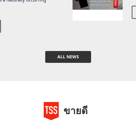
s a naturally occurring
ALL NEWS
ขายดี