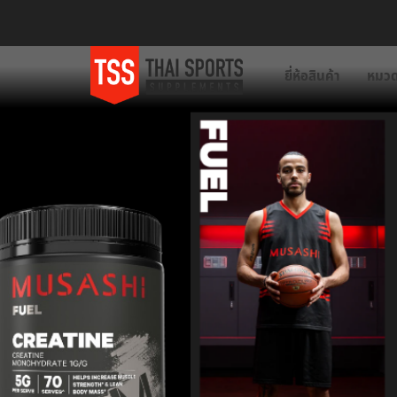
ยี่ห้อสินค้า
หมวด
H
I
G
H
Q
U
A
L
PROT