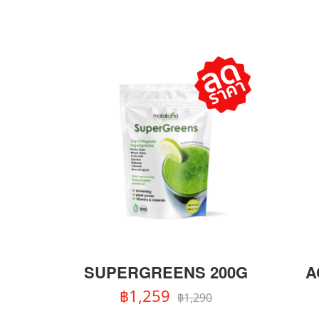
SUPERGREENS 200G
A
฿1,259
฿1,290