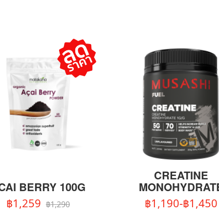
CREATINE
CAI BERRY 100G
MONOHYDRAT
฿1,259
฿1,190-฿1,450
฿1,290