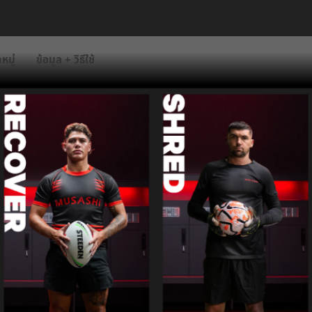
หมู่
ข้อมูล + วิธีใช้
I
T
Y
EIN