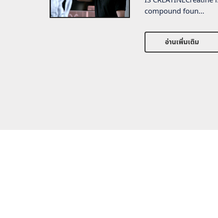
IS CREATINECreatine i
compound foun…
อ่านเพิ่มเติม