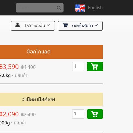
English
TSS ของฉัน
ตะกร้าสินค้า
ช๊อกโกแลต
฿3,590
฿4,400
2.0kg
• มีสินค้า
วานิลลามิลค์เชค
฿2,090
฿2,490
900g
• มีสินค้า