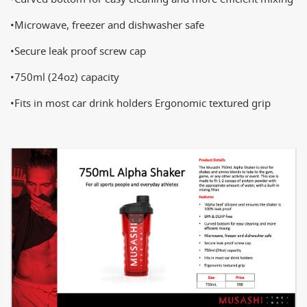
•Microwave, freezer and dishwasher safe
•Secure leak proof screw cap
•750ml (24oz) capacity
•Fits in most car drink holders Ergonomic textured grip