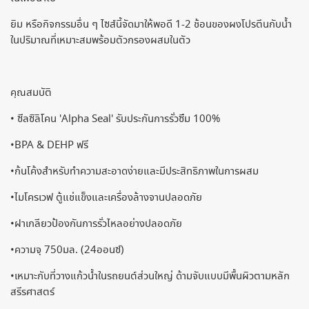
ยิม หรือกิจกรรมอื่น ๆ ไซส์นี้จัดมาให้พอดี 1-2 ช้อนของผงโปรตีนกับน้ำ
ในปริมาณที่เหมาะสมพร้อมตัวกรองผสมในตัว
คุณสมบัติ
• ซีลซิลิโคน 'Alpha Seal' รับประกันการรั่วซึม 100%
•BPA & DEHP ฟรี
•ก้นโค้งสำหรับทำความสะอาดง่ายและมีประสิทธิภาพในการผสม
•ไมโครเวฟ ตู้แช่แข็งและเครื่องล้างจานปลอดภัย
•ฝาเกลียวป้องกันการรั่วไหลอย่างปลอดภัย
•ความจุ 750มล. (24ออนซ์)
•เหมาะกับที่วางแก้วน้ำในรถยนต์ส่วนใหญ่ ด้ามจับแบบมีพื้นผิวตามหลัก
สรีรศาสตร์