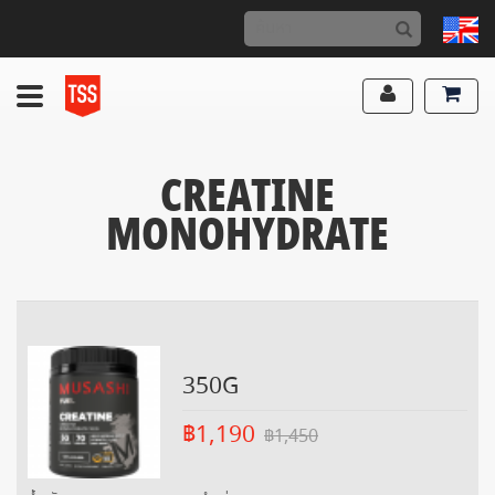
CREATINE
MONOHYDRATE
350G
฿1,190
฿1,450