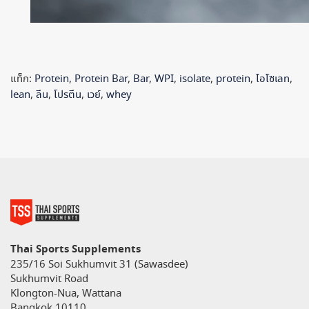
แท็ก:
Protein
,
Protein Bar
,
Bar
,
WPI
,
isolate
,
protein
,
ไอโซเลท
,
lean
,
ลีน
,
โปรตีน
,
เวย์
,
whey
Thai Sports Supplements
235/16 Soi Sukhumvit 31 (Sawasdee)
Sukhumvit Road
Klongton-Nua, Wattana
Bangkok 10110