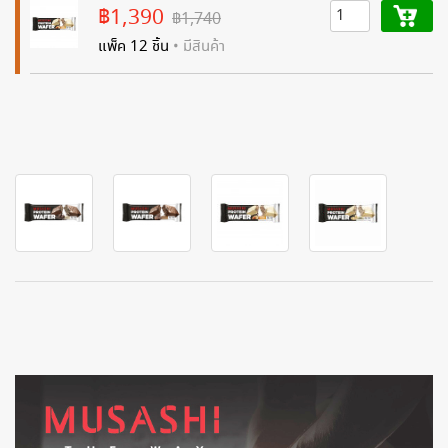
฿1,390
฿1,740
แพ็ค 12 ชิ้น
• มีสินค้า