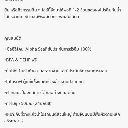
ยิม หรือกิจกรรมอื่น ๆ ไซส์นี้จัดมาให้พอดี 1-2 ช้อนของผงโปรตีนกับน้ำ
ในปริมาณที่เหมาะสมพร้อมตัวกรองผสมในตัว
คุณสมบัติ
• ซีลซิลิโคน 'Alpha Seal' รับประกันการรั่วซึม 100%
•BPA & DEHP ฟรี
•ก้นโค้งสำหรับทำความสะอาดง่ายและมีประสิทธิภาพในการผสม
•ไมโครเวฟ ตู้แช่แข็งและเครื่องล้างจานปลอดภัย
•ฝาเกลียวป้องกันการรั่วไหลอย่างปลอดภัย
•ความจุ 750มล. (24ออนซ์)
•เหมาะกับที่วางแก้วน้ำในรถยนต์ส่วนใหญ่ ด้ามจับแบบมีพื้นผิวตามหลัก
สรีรศาสตร์