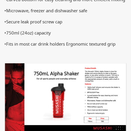
•Microwave, freezer and dishwasher safe
•Secure leak proof screw cap
•750ml (24oz) capacity
•Fits in most car drink holders Ergonomic textured grip