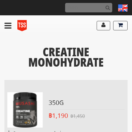
CREATINE
MONOHYDRATE
350G
฿1,190
฿1,450